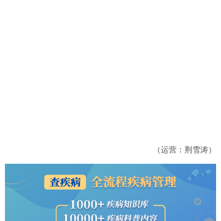
（运营：荆雪涛）