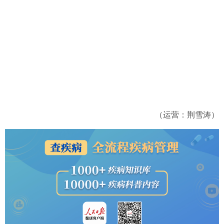
（运营：荆雪涛）