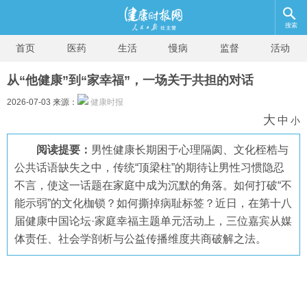
搜索
首页
医药
生活
慢病
监督
活动
从“他健康”到“家幸福”，一场关于共担的对话
2026-07-03 来源：
健康时报
大
中
小
阅读提要：
男性健康长期困于心理隔阂、文化桎梏与
公共话语缺失之中，传统“顶梁柱”的期待让男性习惯隐忍
不言，使这一话题在家庭中成为沉默的角落。如何打破“不
能示弱”的文化枷锁？如何撕掉病耻标签？近日，在第十八
届健康中国论坛·家庭幸福主题单元活动上，三位嘉宾从媒
体责任、社会学剖析与公益传播维度共商破解之法。