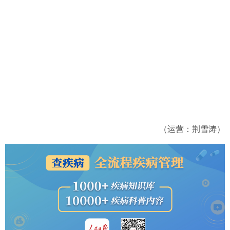
（运营：荆雪涛）