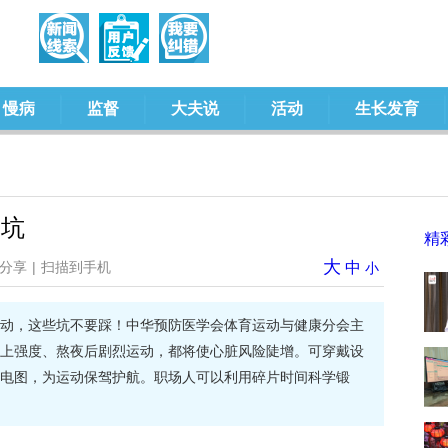
慢病
监督
大夫说
活动
生长发育
踩坑
精
大
分享
|
扫描到手机
中
小
动，这些坑不要踩！中华预防医学会体育运动与健康分会主
上强度、熬夜后剧烈运动，都将使心脏风险陡增。可穿戴设
电图，为运动保驾护航。职场人可以利用碎片时间科学锻