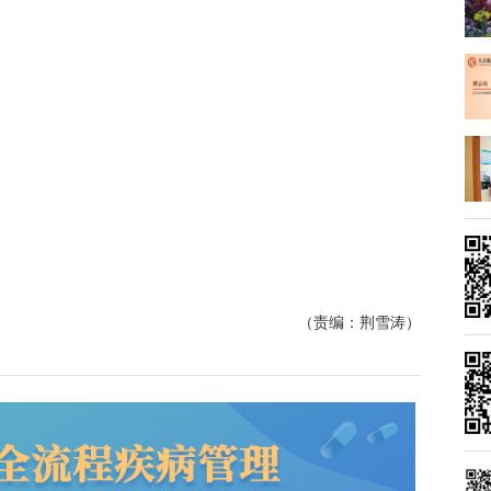
（责编：荆雪涛）