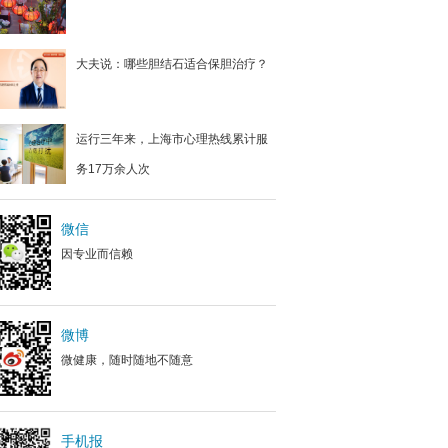
大夫说：哪些胆结石适合保胆治疗？
运行三年来，上海市心理热线累计服
务17万余人次
微信
因专业而信赖
微博
微健康，随时随地不随意
手机报