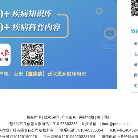
热
养
心
健
两
监
版权声明
|
隐私保护
|
广告服务
|
网站地图
|
关于我们
违法和不良信息举报电话：010-65363263 举报邮箱：jubao@people.cn
康时报》社有限责任公司版权所有
联系电话：010-65363354
京ICP备1404324
可证10120180028
京公网安备11010502032876号
增值电信业务经营许可证京