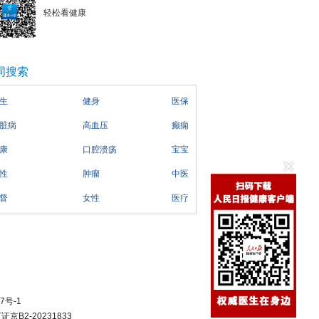
轻松看健康
词搜索
生
健身
医保
脏病
高血压
癫痫
康
口腔溃疡
宝宝
性
肿瘤
中医
督
女性
医疗
7号-1
B2-20231833