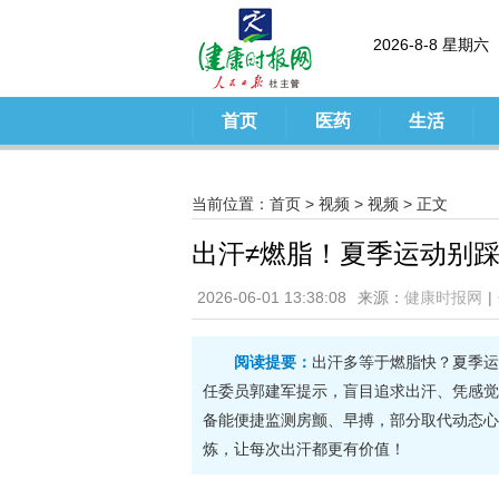
2026-8-8 星期六
首页
医药
生活
当前位置：
首页
>
视频
>
视频
> 正文
出汗≠燃脂！夏季运动别
2026-06-01 13:38:08
来源：
健康时报网
|
阅读提要：
出汗多等于燃脂快？夏季运
任委员郭建军提示，盲目追求出汗、凭感觉
备能便捷监测房颤、早搏，部分取代动态心
炼，让每次出汗都更有价值！