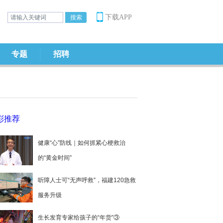
下载APP
专题
招聘
彩推荐
健康“心”防线｜如何抓紧心梗救治
的“黄金时间”
听障人士可“无声呼救”，福建120急救
服务升级
生长发育专家给孩子的“年货”③