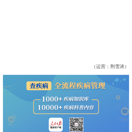
（运营：荆雪涛）