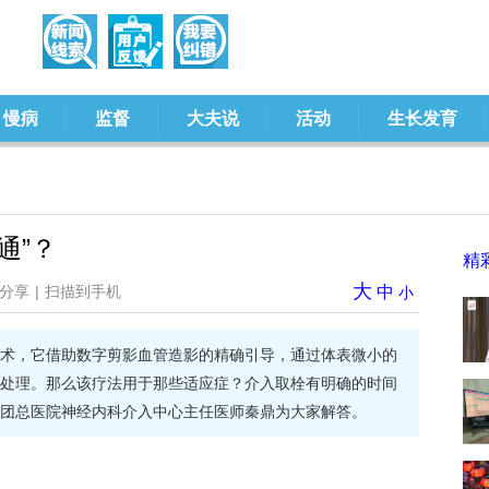
慢病
监督
大夫说
活动
生长发育
通”？
精
大
分享
|
扫描到手机
中
小
术，它借助数字剪影血管造影的精确引导，通过体表微小的
处理。那么该疗法用于那些适应症？介入取栓有明确的时间
团总医院神经内科介入中心主任医师秦鼎为大家解答。