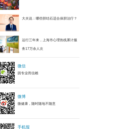
大夫说：哪些胆结石适合保胆治疗？
运行三年来，上海市心理热线累计服
务17万余人次
微信
因专业而信赖
微博
微健康，随时随地不随意
手机报