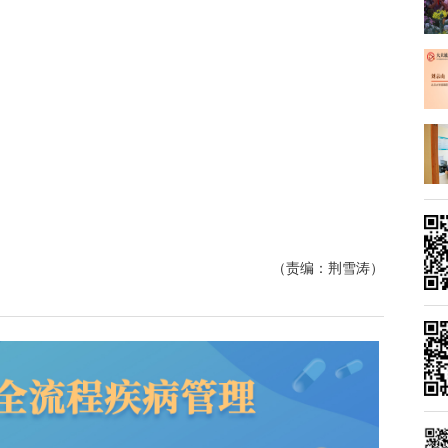
（责编：荆雪涛）