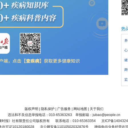
热
养
心
健
两
监
版权声明
|
隐私保护
|
广告服务
|
网站地图
|
关于我们
违法和不良信息举报电话：010-65363263 举报邮箱：jubao@people.cn
康时报》社有限责任公司版权所有
联系电话：010-65363354
京ICP备1404324
可证10120180028
京公网安备11010502032876号
增值电信业务经营许可证京