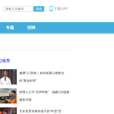
下载APP
专题
招聘
彩推荐
健康“心”防线｜如何抓紧心梗救治
的“黄金时间”
听障人士可“无声呼救”，福建120急救
服务升级
生长发育专家给孩子的“年货”③