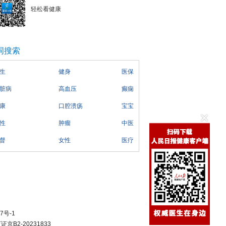
轻松看健康
词搜索
生
健身
医保
脏病
高血压
癫痫
康
口腔溃疡
宝宝
性
肿瘤
中医
督
女性
医疗
7号-1
B2-20231833