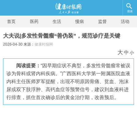
搜索
首页
医药
生活
慢病
监督
活动
大夫说|多发性骨髓瘤“善伪装”，规范诊疗是关键
2026-04-30 来源：
健康时报网
大
中
小
阅读提要：
“因早期症状不典型，多发性骨髓瘤常被误
诊为骨科或肾内科疾病。”广西医科大学第一附属医院血液
内科主任医师罗军提醒，出现不明原因骨痛、贫血、泡沫
尿或双下肢浮肿、高钙血症等预警信号，建议到血液科进
行排查，抓住首次确诊后的黄金治疗期，改善预后。