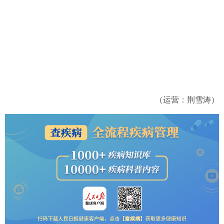
（运营：荆雪涛）