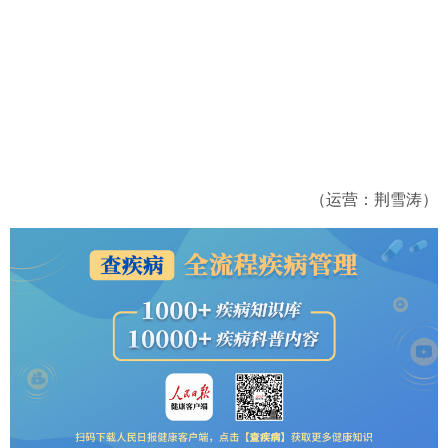
（运营：荆雪涛）