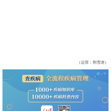
（运营：荆雪涛）