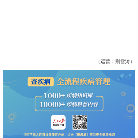
（运营：荆雪涛）