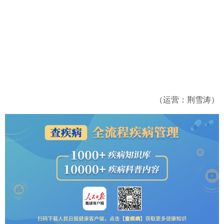
（运营：荆雪涛）