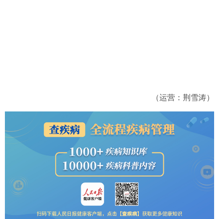
（运营：荆雪涛）