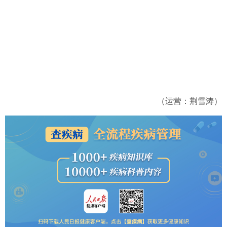
（运营：荆雪涛）