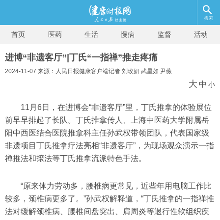
搜索
首页
医药
生活
慢病
监督
活动
进博“非遗客厅”|丁氏“一指禅”推走疼痛
2024-11-07 来源：人民日报健康客户端记者 刘玫妍 武星如 尹薇
大
中
小
11月6日，在进博会“非遗客厅”里，丁氏推拿的体验展位
前早早排起了长队。丁氏推拿传人、上海中医药大学附属岳
阳中西医结合医院推拿科主任孙武权带领团队，代表国家级
非遗项目丁氏推拿疗法亮相“非遗客厅”，为现场观众演示一指
禅推法和㨰法等丁氏推拿流派特色手法。
“原来体力劳动多，腰椎病更常见，近些年用电脑工作比
较多，颈椎病更多了。”孙武权解释道，“丁氏推拿的一指禅推
法对缓解颈椎病、腰椎间盘突出、肩周炎等退行性软组织疾