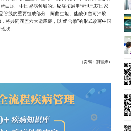
患者的蛋白尿，中国肾病领域的适应症拓展申请也已获国家
品管线的重要组成部分，阿曲生坦、盐酸伊普可泮胶
art，将共同涵盖六大适应症，以“组合拳”的形式改写中国
疗现状。
（责编：荆雪涛）