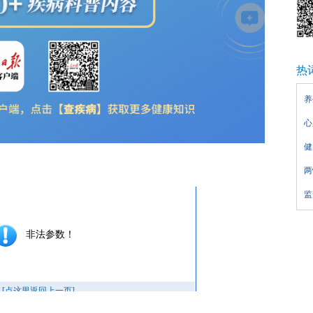
热
养
心
健
两
监