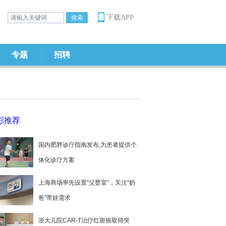
下载APP
专题
招聘
彩推荐
国内肥胖诊疗指南发布,为患者提供个
体化诊疗方案
上海商场率先设置“父婴室”，关注“奶
爸”带娃需求
浙大儿院CAR-T治疗红斑狼取得突