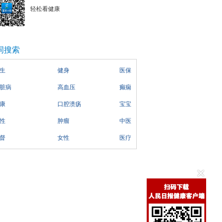
轻松看健康
词搜索
生
健身
医保
脏病
高血压
癫痫
康
口腔溃疡
宝宝
性
肿瘤
中医
督
女性
医疗