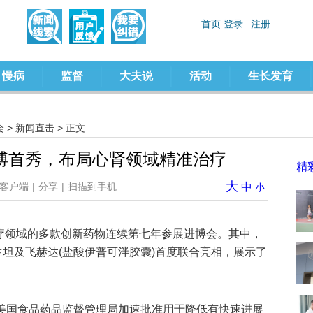
慢病
监督
大夫说
活动
生长发育
会
>
新闻直击
> 正文
博首秀，布局心肾领域精准治疗
精
大
客户端
|
分享
|
扫描到手机
中
小
治疗领域的多款创新药物连续第七年参展进博会。其中，
生坦及飞赫达(盐酸伊普可泮胶囊)首度联合亮相，展示了
获美国食品药品监督管理局加速批准用于降低有快速进展