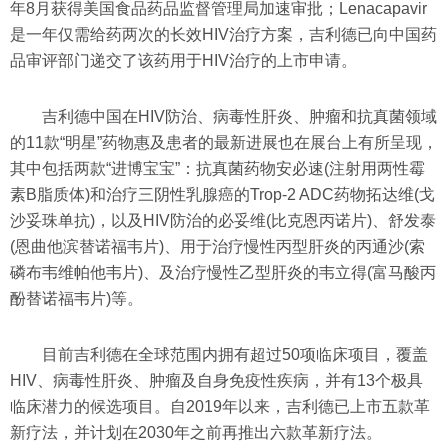
年8月获得美国食品药品监督管理局加速审批；Lenacapavir
是一年仅需给药两次的长效HIV治疗方案，吉利德已向中国药
品审评部门递交了该药用于HIV治疗的上市申请。
吉利德中国在HIV防治、病毒性肝炎、肿瘤和抗真菌领域
的11款“明星”药物惠及患者的最新进展也在展台上有所呈现，
其中包括两款“进博宝宝”：抗真菌药物安必速(注射用两性霉
素B脂质体)和治疗三阴性乳腺癌的Trop-2 ADC药物拓达维(戈
沙妥珠单抗)，以及HIV防治的必妥维(比克恩丙诺片)、舒发泰
(恩曲他滨替诺福韦片)、用于治疗慢性丙型肝炎的丙通沙(索
磷布韦维帕他韦片)、及治疗慢性乙型肝炎的韦立得(富马酸丙
酚替诺福韦片)等。
目前吉利德在全球范围内拥有超过50项临床项目，覆盖
HIV、病毒性肝炎、肿瘤及自身免疫性疾病，并有13个极具
临床潜力的候选项目。自2019年以来，吉利德已上市五款革
新疗法，并计划在2030年之前再推出六款革新疗法。