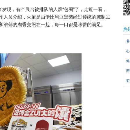
者发现，有个展台被排队的人群“包围”了，走近一看，
作人员介绍，火腿是由伊比利亚黑猪经过传统的腌制工
和浓郁的肉香交织在一起，每一口都是味蕾的满足。
热
养
心
健
两
监