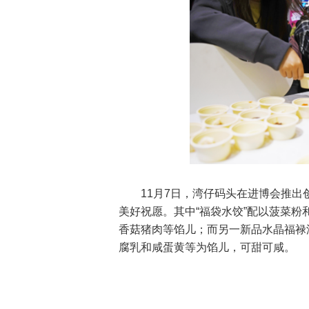
11月7日，湾仔码头在进博会推出创
美好祝愿。其中“福袋水饺”配以菠菜
香菇猪肉等馅儿；而另一新品水晶福禄
腐乳和咸蛋黄等为馅儿，可甜可咸。