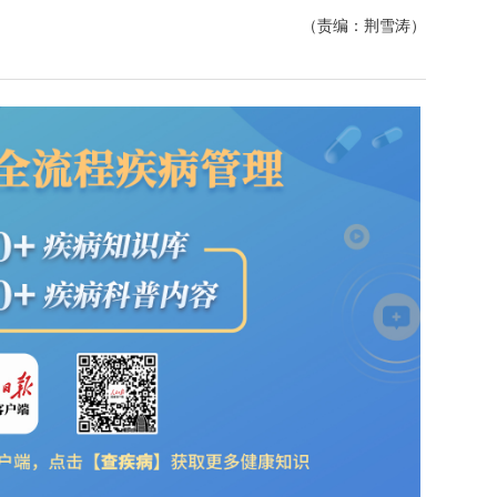
（责编：荆雪涛）