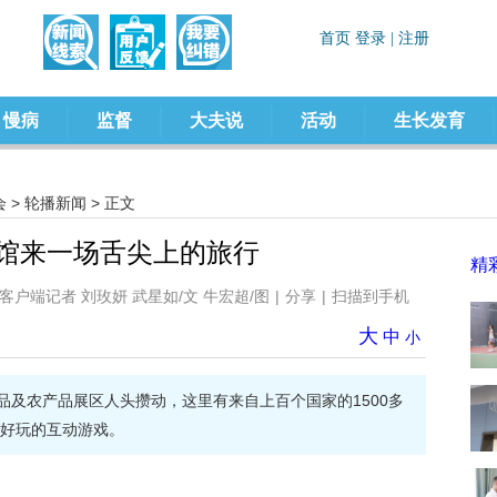
慢病
监督
大夫说
活动
生长发育
会
>
轮播新闻
> 正文
品馆来一场舌尖上的旅行
精
户端记者 刘玫妍 武星如/文 牛宏超/图
|
分享
|
扫描到手机
大
中
小
食品及农产品展区人头攒动，这里有来自上百个国家的1500多
好玩的互动游戏。