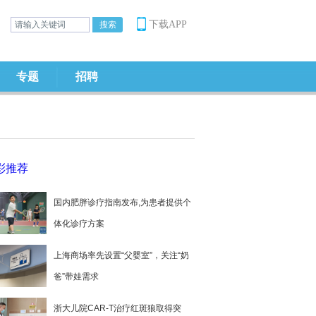
下载APP
专题
招聘
彩推荐
国内肥胖诊疗指南发布,为患者提供个
体化诊疗方案
上海商场率先设置“父婴室”，关注“奶
爸”带娃需求
浙大儿院CAR-T治疗红斑狼取得突