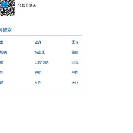
轻松看健康
词搜索
生
健身
医保
脏病
高血压
癫痫
康
口腔溃疡
宝宝
性
肿瘤
中医
督
女性
医疗