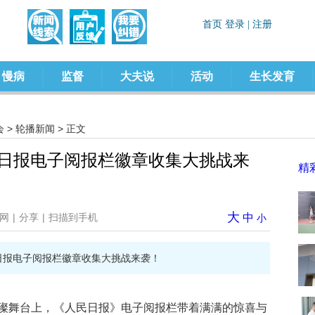
慢病
监督
大夫说
活动
生长发育
会
>
轮播新闻
> 正文
民日报电子阅报栏徽章收集大挑战来
精
大
网
|
分享
|
扫描到手机
中
小
日报电子阅报栏徽章收集大挑战来袭！
璨舞台上，《人民日报》电子阅报栏带着满满的惊喜与