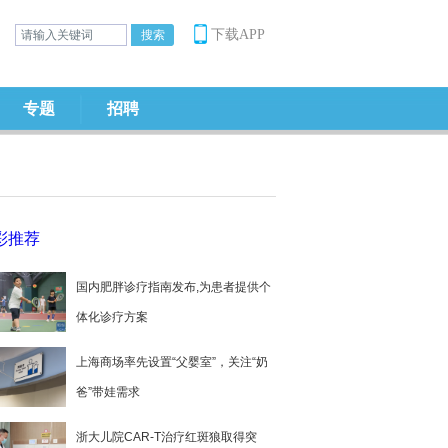
下载APP
专题
招聘
彩推荐
国内肥胖诊疗指南发布,为患者提供个
体化诊疗方案
上海商场率先设置“父婴室”，关注“奶
爸”带娃需求
浙大儿院CAR-T治疗红斑狼取得突