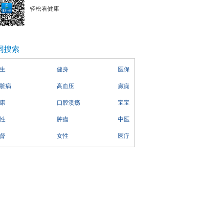
轻松看健康
词搜索
生
健身
医保
脏病
高血压
癫痫
康
口腔溃疡
宝宝
性
肿瘤
中医
督
女性
医疗