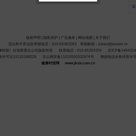
监
版权声明
|
隐私保护
|
广告服务
|
网站地图
|
关于我们
违法和不良信息举报电话：010-65363263 举报邮箱：jubao@people.cn
康时报》社有限责任公司版权所有
联系电话：010-65363354
京ICP备1404324
可证10120180028
京公网安备11010502032876号
增值电信业务经营许可证京
健康时报网 www.jksb.com.cn