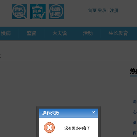
慢病
监督
大夫说
活动
生长发育
表
热
养
×
心
操作失败
健
没有更多内容了
两