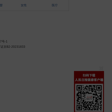
督
女性
医疗
7号-1
B2-20231833