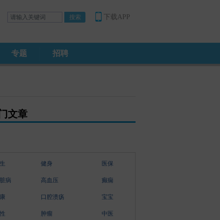
下载APP
专题
招聘
门文章
生
健身
医保
脏病
高血压
癫痫
康
口腔溃疡
宝宝
性
肿瘤
中医