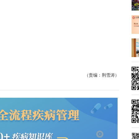
（责编：荆雪涛）