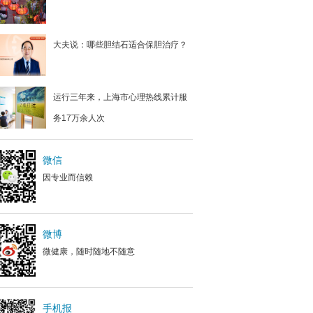
大夫说：哪些胆结石适合保胆治疗？
运行三年来，上海市心理热线累计服
务17万余人次
微信
因专业而信赖
微博
微健康，随时随地不随意
手机报