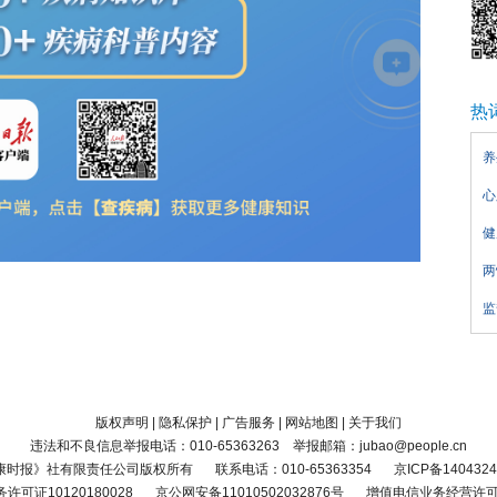
热
养
心
健
两
监
版权声明
|
隐私保护
|
广告服务
|
网站地图
|
关于我们
违法和不良信息举报电话：010-65363263 举报邮箱：jubao@people.cn
康时报》社有限责任公司版权所有
联系电话：010-65363354
京ICP备1404324
可证10120180028
京公网安备11010502032876号
增值电信业务经营许可证京