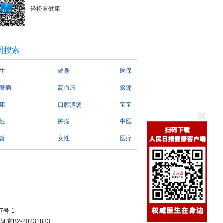
轻松看健康
词搜索
生
健身
医保
脏病
高血压
癫痫
康
口腔溃疡
宝宝
性
肿瘤
中医
督
女性
医疗
7号-1
B2-20231833