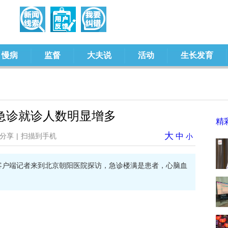
慢病
监督
大夫说
活动
生长发育
急诊就诊人数明显增多
精
大
分享
|
扫描到手机
中
小
康客户端记者来到北京朝阳医院探访，急诊楼满是患者，心脑血