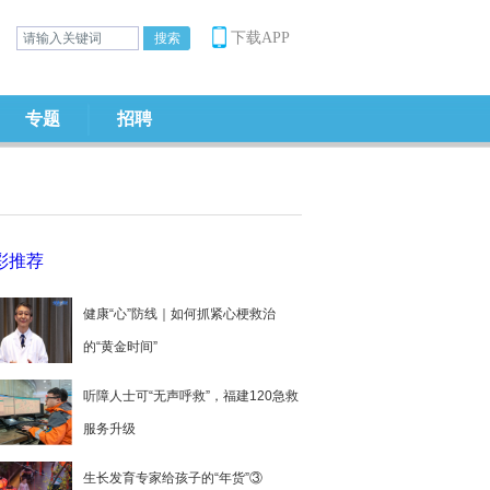
下载APP
专题
招聘
彩推荐
健康“心”防线｜如何抓紧心梗救治
的“黄金时间”
听障人士可“无声呼救”，福建120急救
服务升级
生长发育专家给孩子的“年货”③