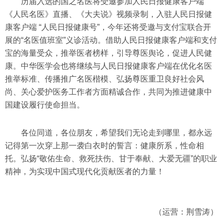
历届入选的国之名医将受邀参加人民日报健康客户端
《人民名医》直播、《大夫说》视频录制，入驻人民日报健
康客户端 “人民日报健康号”，今年还将受邀与支付宝联合开
展的“名医值班室”义诊活动。借助人民日报健康客户端和支付
宝的海量受众，推举医者榜样，引导尊医舆论，促进人民健
康。中华医学会也将继续与人民日报健康客户端在优化名医
推举标准、传播推广名医楷模、弘扬尊医重卫良好社会风
尚、关心爱护医务工作者方面精诚合作，共同为推进健康中
国建设履行使命担当。
各位同道，各位朋友，希望我们无论走到哪里，都永远
记得第一次穿上那一袭白衣时的誓言：健康所系，性命相
托。弘扬“敬佑生命、救死扶伤、甘于奉献、大爱无疆”的职业
精神，为实现中国式现代化贡献医者的力量！
（运营：荆雪涛）