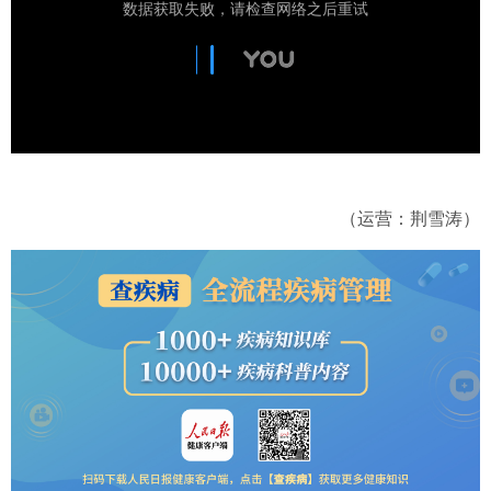
（运营：荆雪涛）