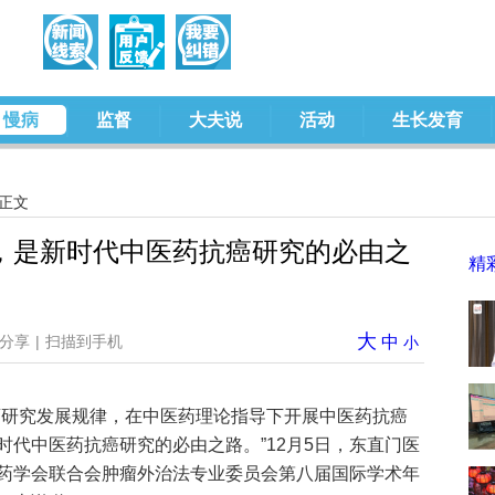
慢病
监督
大夫说
活动
生长发育
 正文
，是新时代中医药抗癌研究的必由之
精
大
分享
|
扫描到手机
中
小
药研究发展规律，在中医药理论指导下开展中医药抗癌
代中医药抗癌研究的必由之路。”12月5日，东直门医
药学会联合会肿瘤外治法专业委员会第八届国际学术年