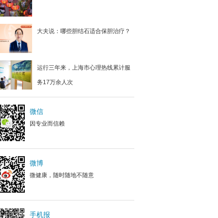
大夫说：哪些胆结石适合保胆治疗？
运行三年来，上海市心理热线累计服
务17万余人次
微信
因专业而信赖
微博
微健康，随时随地不随意
手机报