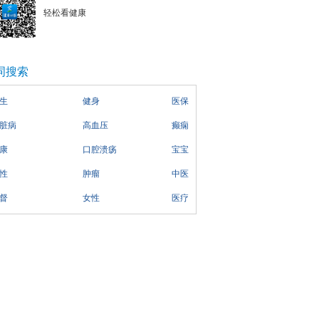
轻松看健康
词搜索
生
健身
医保
脏病
高血压
癫痫
康
口腔溃疡
宝宝
性
肿瘤
中医
督
女性
医疗