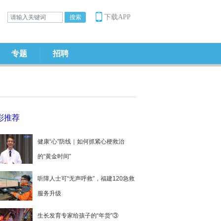
下载APP
专题
招聘
彩推荐
健康“心”防线｜如何抓紧心梗救治
的“黄金时间”
听障人士可“无声呼救”，福建120急救
服务升级
生长发育专家给孩子的“年货”③