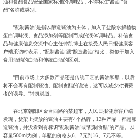
油和食醋食品安全国家标准的调味品，不得标注“酱油”“食
醋”名称或类别。
“配制酱油”是指以酿造酱油为主体，加入了盐酸水解植物
蛋白调味液、食品添加剂等配制而成的液体调味品。科信食
品与健康信息交流中心主任钟凯博士在接受人民日报健康客
户端采访时表示，“配制酱油”跟“酿造酱油”相比，类似于加入
食用酒精的白酒和传统白酒的区别。
“目前市场上大多数产品还是传统工艺的酱油和醋，以后
将不会再有配制酱油、配制食醋的说法，这可以减少对消费
者的误导。”钟凯说道。
在北京朝阳区金台西路的某超市，人民日报健康客户端
发现，货架上摆放的酱油主要有4个品牌，13种产品，都是酿
造酱油，并没看到有标识“配制酱油”或“配制食醋”的产品。以
容量500ml为例，单瓶的价格从6、7元到16、7元不等。