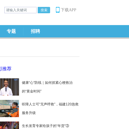
下载APP
专题
招聘
彩推荐
健康“心”防线｜如何抓紧心梗救治
的“黄金时间”
听障人士可“无声呼救”，福建120急救
服务升级
生长发育专家给孩子的“年货”③