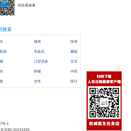
轻松看健康
词搜索
生
健身
医保
脏病
高血压
癫痫
康
口腔溃疡
宝宝
性
肿瘤
中医
督
女性
医疗
7号-1
B2-20231833