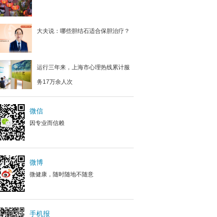
大夫说：哪些胆结石适合保胆治疗？
运行三年来，上海市心理热线累计服
务17万余人次
微信
因专业而信赖
微博
微健康，随时随地不随意
手机报