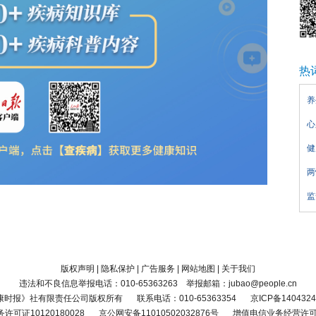
热
养
心
健
两
监
版权声明
|
隐私保护
|
广告服务
|
网站地图
|
关于我们
违法和不良信息举报电话：010-65363263 举报邮箱：jubao@people.cn
康时报》社有限责任公司版权所有
联系电话：010-65363354
京ICP备1404324
可证10120180028
京公网安备11010502032876号
增值电信业务经营许可证京