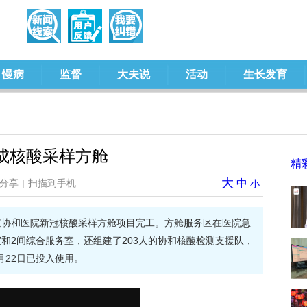
慢病
监督
大夫说
活动
生长发育
成核酸采样方舱
精
大
分享
|
扫描到手机
中
小
京协和医院新冠核酸采样方舱项目完工。方舱服务区在医院急
和2间综合服务室，还组建了203人的协和核酸检测支援队，
月22日已投入使用。