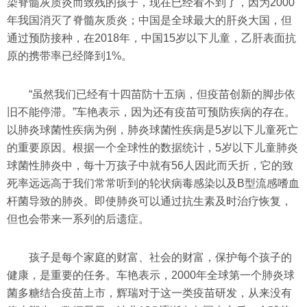
染脊髓灰质炎而致残的孩子，现在已经看不到了，因为2000
年我国消灭了脊髓灰质炎；中国是全球最大的肝炎大国，但
通过预防接种，在2018年，中国15岁以下儿童，乙肝表面抗
原的携带率已经降到1%。
“虽然我们已经有十四苗防十五病，但疫苗创新的脚步依
旧不能停滞。”车艳表示，因为还有疫苗可预防疾病的存在。
以肺炎球菌性疾病为例，肺炎球菌性疾病是5岁以下儿童死亡
的重要原因。根据一个全球性的数据统计，5岁以下儿童肺炎
球菌性肺炎中，每十万孩子中就有56人因此而夭折，它的致
死率远远高于我们常常听到的轮状病毒感染以及B型流感嗜血
杆菌导致的肺炎。即使肺炎可以通过抗生素及时治疗恢复，
但也会带来一系列的后遗症。
孩子是每个家庭的财富、社会的财富，保护每个孩子的
健康，是重要的任务。车艳表示，2000年全球第一个肺炎球
菌多糖结合疫苗上市，辉瑞对于这一类疫苗研发，从来没有