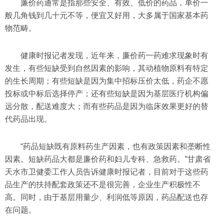
廉价药通常是指那些安全、有效、低价的药品，单价一
般几角钱到几十元不等，便宜又好用，大多属于国家基本药
物范畴。
健康时报记者发现，近年来，廉价药一药难求现象时有
发生，有些短缺受到自然因素的影响，其动植物原料有特定
的生长周期；有些短缺是因为集中招标压价太低，药企不愿
投标或中标后选择停产；还有些短缺是因为基层医疗机构偏
远分散，配送难度大；而有些药品是因为临床效果更好的替
代药品出现。
“药品短缺既有原料药生产因素，也有政策因素和垄断性
因素。短缺药品大都是廉价药和妇儿专科、急救药。”甘肃省
天水市卫健委工作人员告诉健康时报记者，目前对于这些药
品生产的扶持配套政策还不是很完善，企业生产积极性不
高。同时，由于基层用量少、利润低等原因，药品配送也存
在问题。