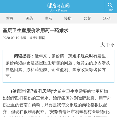
搜索
首页
医药
生活
慢病
监督
活动
基层卫生室廉价常用药一药难求
2020-09-10 来源：健康时报网
大
中
小
阅读提要：
近年来，廉价药一药难求现象时有发生，
廉价药短缺更是基层医生烦恼的问题，这背后的原因涉及
自然因素、原料药短缺、企业盈利、国家政策等诸多方
面。
(健康时报记者 孔天骄)
“之前村卫生室需要的常用药物，
如治疗跌打损伤的正骨水、治疗痛风的别嘌醇胶囊、用于外
伤止血的云南白药粉，只要是我每次报送的药物都很快配
齐，但现在很难再配齐。”安徽省亳州市利辛县村医唐德(化