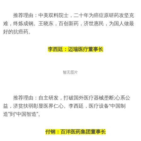
推荐理由：中美双料院士，二十年为癌症原研药攻坚克
难，终炼成钢。王晓东，百创新药，济世惠民，为国人做最
好的抗癌药。
李西廷
：
迈瑞医疗董事长
推荐理由：自主研发，打破国外医疗器械垄断;心系公
益，济贫扶弱彰显医界仁心。李西廷，医疗设备“中国制
造”到“中国智造”。
付钢：
百洋医药集团董事长