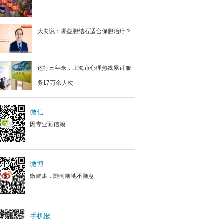
大夫说：哪些胆结石适合保胆治疗？
运行三年来，上海市心理热线累计服
务17万余人次
微信
因专业而信赖
微博
微健康，随时随地不随意
手机报