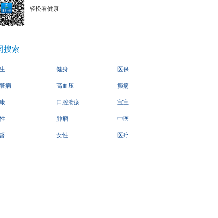
轻松看健康
词搜索
生
健身
医保
脏病
高血压
癫痫
康
口腔溃疡
宝宝
性
肿瘤
中医
督
女性
医疗