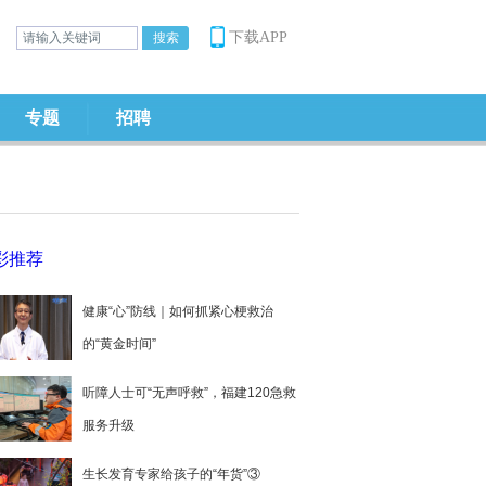
下载APP
专题
招聘
彩推荐
健康“心”防线｜如何抓紧心梗救治
的“黄金时间”
听障人士可“无声呼救”，福建120急救
服务升级
生长发育专家给孩子的“年货”③