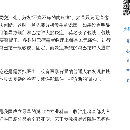
交汇处，好发“不痛不痒的肉疙瘩”。如果只凭无痛这
法判断。这时，首先要分析发生的诱因，如果没有明显
热
可能导致颈部淋巴结肿大的炎症，莫名长了包块，包块
就要警惕了。多数淋巴瘤患者临床上都是以无痛性、进行
养
淋巴结一般较硬、固定。而炎症导致的淋巴结肿大通常
心
健
两
还是需要找医生。没有医学背景的普通人在发现肿块
不算太复杂的检查，或许能抓住一些诊断的“证据”。
监
是我国成立最早的淋巴瘤专业科室，收治患者全部为各
织淋巴瘤分类的全部亚型。宋玉琴教授是该院淋巴瘤科