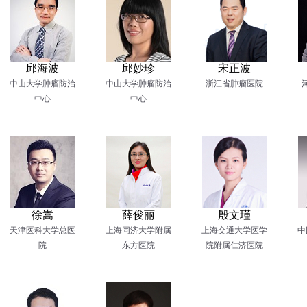
邱海波
邱妙珍
宋正波
中山大学肿瘤防治
中山大学肿瘤防治
浙江省肿瘤医院
中心
中心
徐嵩
薛俊丽
殷文瑾
天津医科大学总医
上海同济大学附属
上海交通大学医学
中
院
东方医院
院附属仁济医院