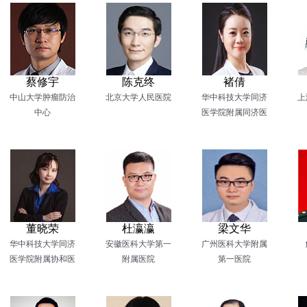
蔡修宇
陈克终
褚倩
中山大学肿瘤防治
北京大学人民医院
华中科技大学同济
上
中心
医学院附属同济医
院
董晓荣
杜瀛瀛
梁文华
华中科技大学同济
安徽医科大学第一
广州医科大学附属
医学院附属协和医
附属医院
第一医院
院