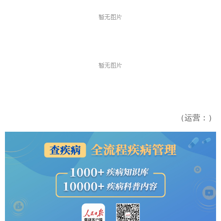
（运营：）