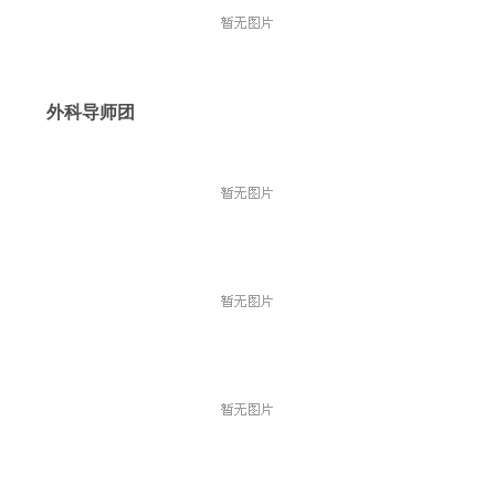
外科导师团