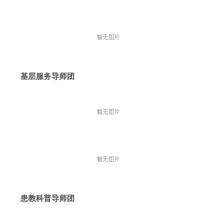
基层服务导师团
患教科普导师团