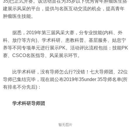
35)已正式开赛。该活动旨在为35岁以下优秀青年肿瘤医生搭
建展示风采的平台，提供与名医互动交流的机会，提高青年
肿瘤医生技能。
据悉，2019年第三届风采大赛，分专业技能(内科、外
科、放疗等方向)、学术科研、患教科普、基层服务、姑息宁
养等不同专项单元进行展示PK。活动评比流程包括：技能PK
赛、CSCO名医指导、风采展示环节。
比学术科研，没有导师怎么行?没错！七大导师团、22位
导师已集结完毕，现在就公布2019年35under 35导师名单(所
有排名不分先后)：
学术科研导师团