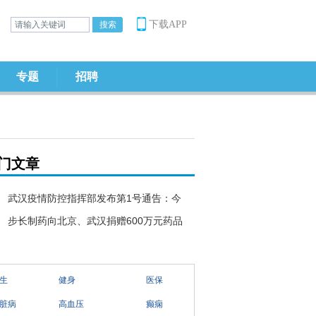
下载APP
专题
招聘
门文章
武汉疫情防控指挥部发布第1号通告：今
步长制药向北京、武汉捐赠600万元药品
生
健身
医保
脏病
高血压
癫痫