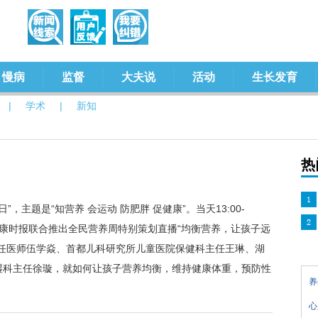
慢病
监督
大夫说
活动
生长发育
|
学术
|
新知
热
日”，主题是“知营养 会运动 防肥胖 促健康”。当天13:00-
健康时报联合推出全民营养周特别策划直播“均衡营养，让孩子远
主任医师伍学焱、首都儿科研究所儿童医院保健科主任王琳、湖
湿科主任徐璇，就如何让孩子营养均衡，维持健康体重，预防性
养
心