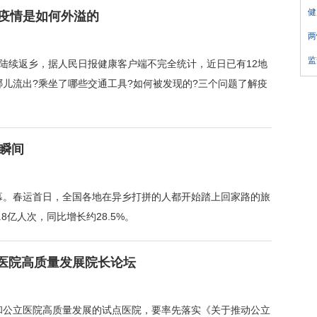
健
问疫情是如何外溢的
两
监
陆续返乡，据人民日报健康客户端不完全统计，近日已有12地
儿流出?乘坐了哪些交通工具?如何被发现的?三个问题了解疫
的瞬间
开帷幕。春运首日，全国各地在异乡打拼的人都开始踏上回家路的旅
8亿人次，同比增长约28.5%。
医院高质量发展院长论坛
和公立医院高质量发展的试点医院，要率先落实《关于推动公立