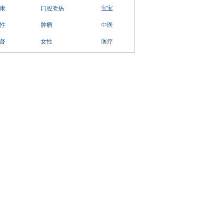
康
口腔溃疡
宝宝
性
肿瘤
中医
督
女性
医疗