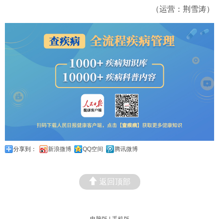
（运营：荆雪涛）
分享到：
新浪微博
QQ空间
腾讯微博
返回顶部
电脑版
|
手机版