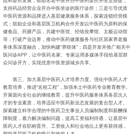
院和诊所发展，鼓励名老中医开办中医药诊所并坐堂授徒，
支持药品经营企业开办中医坐诊的医疗诊所；三是引导优质
中医药资源和品牌进入基层健康服务体系，探索连锁经营模
式；鼓励企业和基层医卫机构合作开发以中医药为原料的保
健食品、药膳产品，共建中医馆、经络按摩馆、太极运动馆
等；打破产业边界，推动中医药健康服务与社区居家养老服
务体系深度融合，加快构建“养联体”；四是开发并推广相关中
医问诊APP，让中医药名家、专家运用多媒体手段给基层群
众问诊开方，实现优质中医资源城乡共享。
第三、加大基层中医药人才培养力度。强化中医药人才
教育培养，推进“名校工程”，加强本土中医药专业教育教学。
开展面向全社会的继续教育，提升中医药服务体系各层次人
才的专业素质，培养适应中医药新业态发展的复合型人才。
探索建立科学合理的中医药卫生事业人员编制制度和薪酬保
障制度，着力解决编制问题，提高工资福利待遇，让基层中
医药人才在职称晋升、工资收入和社会地位上更有获得感，
帮助基层医卫机构吸引和挽留人才。