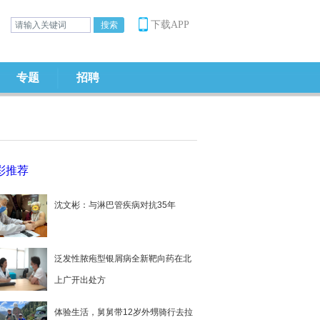
下载APP
专题
招聘
彩推荐
沈文彬：与淋巴管疾病对抗35年
泛发性脓疱型银屑病全新靶向药在北
上广开出处方
体验生活，舅舅带12岁外甥骑行去拉