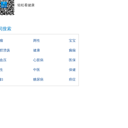
轻松看健康
词搜索
瘤
两性
宝宝
腔溃疡
健康
癫痫
血压
心脏病
医保
生
中医
保健
妇
糖尿病
癌症