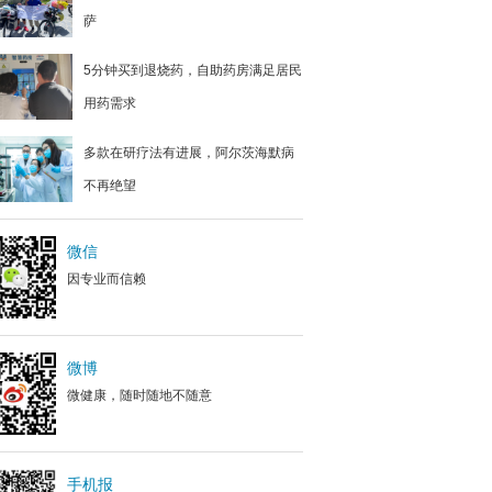
萨
5分钟买到退烧药，自助药房满足居民
用药需求
多款在研疗法有进展，阿尔茨海默病
不再绝望
微信
因专业而信赖
微博
微健康，随时随地不随意
手机报