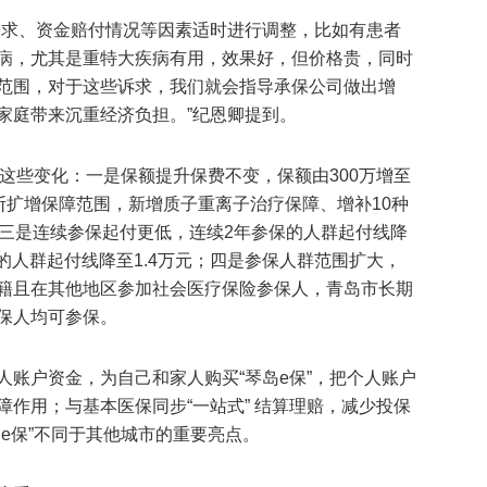
需求、资金赔付情况等因素适时进行调整，比如有患者
病，尤其是重特大疾病有用，效果好，但价格贵，同时
范围，对于这些诉求，我们就会指导承保公司做出增
家庭带来沉重经济负担。”纪恩卿提到。
了这些变化：一是保额提升保费不变，保额由300万增至
不断扩增保障范围，新增质子重离子治疗保障、增补10种
；三是连续参保起付更低，连续2年参保的人群起付线降
赔的人群起付线降至1.4万元；四是参保人群范围扩大，
籍且在其他地区参加社会医疗保险参保人，青岛市长期
保人均可参保。
人账户资金，为自己和家人购买“琴岛e保”，把个人账户
作用；与基本医保同步“一站式” 结算理赔，减少投保
e保”不同于其他城市的重要亮点。