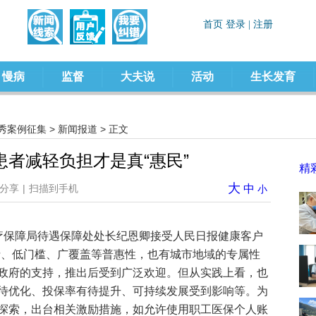
慢病
监督
大夫说
活动
生长发育
优秀案例征集
>
新闻报道
> 正文
者减轻负担才是真“惠民”
精
大
分享
|
扫描到手机
中
小
市医疗保障局待遇保障处处长纪恩卿接受人民日报健康客户
费、低门槛、广覆盖等普惠性，也有城市地域的专属性
政府的支持，推出后受到广泛欢迎。但从实践上看，也
待优化、投保率有待提升、可持续发展受到影响等。为
探索，出台相关激励措施，如允许使用职工医保个人账