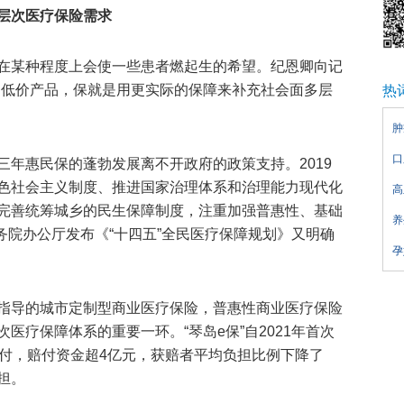
层次医疗保险需求
在某种程度上会使一些患者燃起生的希望。纪恩卿向记
的低价产品，保就是用更实际的保障来补充社会面多层
热
肿
口
三年惠民保的蓬勃发展离不开政府的政策支持。2019
色社会主义制度、推进国家治理体系和治理能力现代化
高
完善统筹城乡的民生保障制度，注重加强普惠性、基础
养
国务院办公厅发布《“十四五”全民医疗保障规划》又明确
孕
指导的城市定制型商业医疗保险，普惠性商业医疗保险
医疗保障体系的重要一环。“琴岛e保”自2021年首次
赔付，赔付资金超4亿元，获赔者平均负担比例下降了
担。