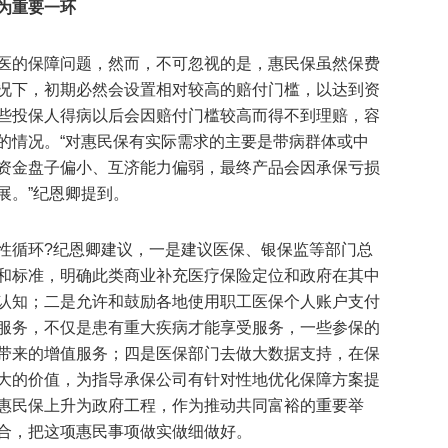
为重要一环
医的保障问题，然而，不可忽视的是，惠民保虽然保费
况下，初期必然会设置相对较高的赔付门槛，以达到资
些投保人得病以后会因赔付门槛较高而得不到理赔，容
的情况。“对惠民保有实际需求的主要是带病群体或中
资金盘子偏小、互济能力偏弱，最终产品会因承保亏损
展。”纪恩卿提到。
性循环?纪恩卿建议，一是建议医保、银保监等部门总
和标准，明确此类商业补充医疗保险定位和政府在其中
认知；二是允许和鼓励各地使用职工医保个人账户支付
服务，不仅是患有重大疾病才能享受服务，一些参保的
带来的增值服务；四是医保部门去做大数据支持，在保
大的价值，为指导承保公司有针对性地优化保障方案提
惠民保上升为政府工程，作为推动共同富裕的重要举
合，把这项惠民事项做实做细做好。