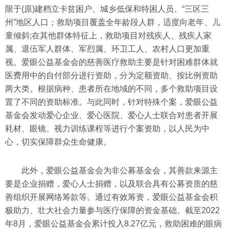
限于(原)建档立卡贫困户、城乡低保和特困人员、“三区三
州”地区人口；救助项目覆盖全年龄段人群，适度向老年、儿
童倾斜;在其他群体特征上，救助项目对残疾人、残疾人家
属、退伍军人群体、军烈属、环卫工人、农村人口更加重
视。爱眼公益基金会的慈善医疗救助主要是针对困难群体就
医费用中的自付部分进行资助，分为定额资助、按比例资助
两大类。根据病种、患者所在地域的不同，多个救助项目设
置了不同的资助标准。与此同时，针对特殊个案，爱眼公益
基金会发动爱心企业、爱心医院、爱心人士联合对患者开展
耗材、眼镜、视力训练课程等进行个案资助，以人民为中
心，切实保障群众生命健康。
此外，爱眼公益基金会为非公募基金会，其善款来源主
要是企业捐赠，爱心人士捐赠，以及联合具有公募资质的慈
善组织开展网络筹款等。通过有效筹资，爱眼公益基金会积
极助力、壮大社会力量参与医疗保障的资金基础。截至2022
年8月，爱眼公益基金会累计投入8.27亿元，救助困难的眼病