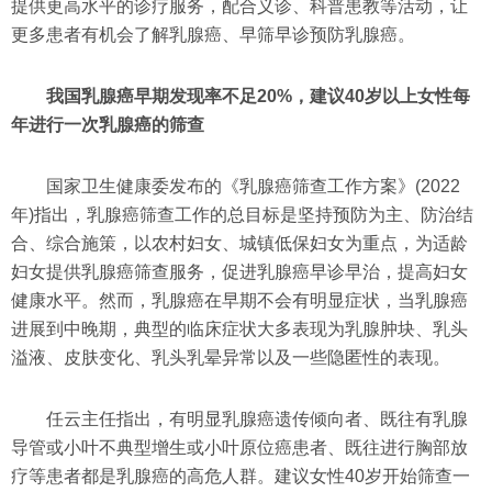
提供更高水平的诊疗服务，配合义诊、科普患教等活动，让
更多患者有机会了解乳腺癌、早筛早诊预防乳腺癌。
我国乳腺癌早期发现率不足20%，建议40岁以上女性每
年进行一次乳腺癌的筛查
国家卫生健康委发布的《乳腺癌筛查工作方案》(2022
年)指出，乳腺癌筛查工作的总目标是坚持预防为主、防治结
合、综合施策，以农村妇女、城镇低保妇女为重点，为适龄
妇女提供乳腺癌筛查服务，促进乳腺癌早诊早治，提高妇女
健康水平。然而，乳腺癌在早期不会有明显症状，当乳腺癌
进展到中晚期，典型的临床症状大多表现为乳腺肿块、乳头
溢液、皮肤变化、乳头乳晕异常以及一些隐匿性的表现。
任云主任指出，有明显乳腺癌遗传倾向者、既往有乳腺
导管或小叶不典型增生或小叶原位癌患者、既往进行胸部放
疗等患者都是乳腺癌的高危人群。建议女性40岁开始筛查一