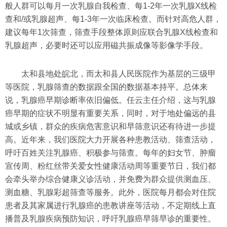
般人群可以每月一次乳腺自我检查、每1-2年一次乳腺X线检
查和/或乳腺超声、每1-3年一次临床检查。而针对高危人群，
建议每年1次筛查，筛查手段整体原则应联合乳腺X线检查和
乳腺超声，必要时还可以应用磁共振成像等影像学手段。
太和县地处皖北，而太和县人民医院作为基层的三级甲
等医院，乳腺筛查的数据跟全国的数据基本持平。总体来
说，乳腺癌早期诊断率依旧偏低。任云主任介绍，这与乳腺
癌早期的症状不明显有重要关系，同时，对于地处偏远的县
城或乡镇，群众的疾病危害意识和早筛意识还有待进一步提
高。近年来，我们医院大力开展各种患教活动、筛查活动，
呼吁百姓关注乳腺癌、积极参与筛查。每年的妇女节、肿瘤
宣传周、粉红丝带关爱女性健康活动周等重要节日，我们都
会牵头举办综合健康义诊活动，并免费为群众提供测血压、
测血糖、乳腺彩超筛查等服务。此外，医院每月都会对住院
患者及其家属进行乳腺癌的患教讲座等活动，不定期线上直
播普及乳腺疾病预防知识，呼吁乳腺癌早筛早诊的重要性。