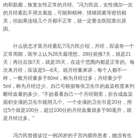
肉和肌瘤，恢复女性正常的月经。”冯力民说，女性偶尔一次
的月经紊乱不用太着急，可能和精神、情绪因素等密切相
关，但如果连续几个月都不正常，就一定要去医院查出原
因。
什么状态才算月经紊乱?冯力民介绍，月经，应该有一个
正常周期，医学上认为28天最理想。28往前推7天，就是21
天；再往后加7天，就是35天，在这个范围内都是正常的。每
次来月经，应该是5—6天。就月经量来讲，每个人都不一
样，一般月经量多于80ml，称为月经过多；月经量少于
5ml，称为月经过少。自己可根据每张卫生巾的血染程度来判
断经血量的多少。“不妨看看自己一个月经期里，折合成血染
面积全满的卫生巾能用几个。一个全满的卫生巾是20分，用
过5个就是100分，超过100分的月经血量就多于80毫升，就
是月经过多。”
冯力民曾接诊过一例26岁的子宫内膜癌患者，她没有生