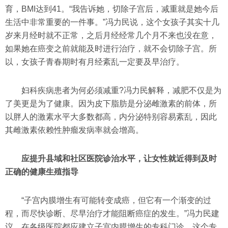
育，BMI达到41。“我告诉她，切除子宫后，减重就是她今后
生活中非常重要的一件事。”冯力民说，这个女孩子其实十几
岁来月经时就不正常，之后月经经常几个月不来也没在意，
如果她在癌变之前就能及时进行治疗，就不会切除子宫。所
以，女孩子青春期时有月经紊乱一定要及早治疗。
妇科疾病患者为何必须减重?冯力民解释，减肥不仅是为
了美更是为了健康。因为皮下脂肪是分泌雌激素的前体，所
以胖人的激素水平大多数都高，内分泌特别容易紊乱，因此
其雌激素依赖性肿瘤发病率就会增高。
应提升县域和社区医院诊治水平，让女性就近得到及时
正确的健康生殖指导
“子宫内膜增生有可能转变成癌，但它有一个渐变的过
程，而尽快诊断、尽早治疗才能阻断癌症的发生。”冯力民建
议，在各级医院都应建立子宫内膜增生的专科门诊，这个专