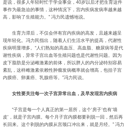
是说，很多人年轻时忙于学业事业，40岁以后才把生育这件
事作为最急迫的事情，这种情况下，宫内疾病发病率越来越
高，影响了生殖能力。” 冯力民遗憾地说。
生育力滞后，不仅会伴有宫内疾病的高发，且越来越呈
现年轻化。冯力民指出，随着人们生活水平的提高，代谢性
疾病明显增多。“人们熟知的高血压、高血脂、糖尿病等是代
谢性疾病，异常子宫出血等生殖问题也是代谢性问题。因为
皮下脂肪是分泌雌激素的前体，所以胖人的内分泌特别容易
紊乱，这样雌激素依赖性肿瘤发病概率就会增高，包括子宫
内膜癌、卵巢癌、乳腺癌等。”冯力民说。
女性要关注每一次子宫异常出血，及早发现宫内疾病
“子宫是每一个人真正的第一居所，这个‘房子’也有‘墙
皮’，就是子宫内膜。每个月子宫内膜都要剥脱一回，然后再
长回来。这个剥脱的内膜从宫颈口冲出来，就是月经。” 冯力