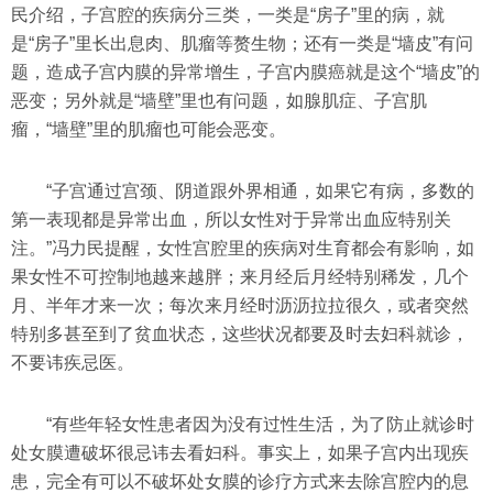
民介绍，子宫腔的疾病分三类，一类是“房子”里的病，就
是“房子”里长出息肉、肌瘤等赘生物；还有一类是“墙皮”有问
题，造成子宫内膜的异常增生，子宫内膜癌就是这个“墙皮”的
恶变；另外就是“墙壁”里也有问题，如腺肌症、子宫肌
瘤，“墙壁”里的肌瘤也可能会恶变。
“子宫通过宫颈、阴道跟外界相通，如果它有病，多数的
第一表现都是异常出血，所以女性对于异常出血应特别关
注。”冯力民提醒，女性宫腔里的疾病对生育都会有影响，如
果女性不可控制地越来越胖；来月经后月经特别稀发，几个
月、半年才来一次；每次来月经时沥沥拉拉很久，或者突然
特别多甚至到了贫血状态，这些状况都要及时去妇科就诊，
不要讳疾忌医。
“有些年轻女性患者因为没有过性生活，为了防止就诊时
处女膜遭破坏很忌讳去看妇科。事实上，如果子宫内出现疾
患，完全有可以不破坏处女膜的诊疗方式来去除宫腔内的息