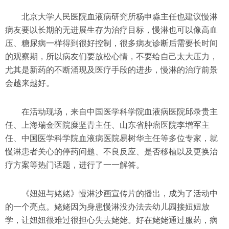
北京大学人民医院血液病研究所杨申淼主任也建议慢淋
病友要以长期的无进展生存为治疗目标，慢淋也可以像高血
压、糖尿病一样得到很好控制，很多病友诊断后需要长时间
的观察期，所以病友们要放松心情，不要给自己太大压力，
尤其是新药的不断涌现及医疗手段的进步，慢淋的治疗前景
会越来越好。
在活动现场，来自中国医学科学院血液病医院邱录贵主
任、上海瑞金医院糜坚青主任、山东省肿瘤医院李增军主
任、中国医学科学院血液病医院易树华主任等多位专家，就
慢淋患者关心的停药问题、不良反应、是否移植以及更换治
疗方案等热门话题，进行了一一解答。
《妞妞与姥姥》慢淋沙画宣传片的播出，成为了活动中
的一个亮点。姥姥因为身患慢淋没办法去幼儿园接妞妞放
学，让妞妞很难过很担心失去姥姥。好在姥姥通过服药，病