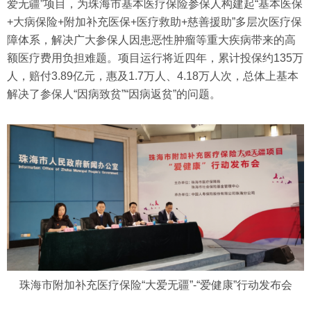
爱无疆”项目，为珠海市基本医疗保险参保人构建起“基本医保
+大病保险+附加补充医保+医疗救助+慈善援助”多层次医疗保
障体系，解决广大参保人因患恶性肿瘤等重大疾病带来的高
额医疗费用负担难题。项目运行将近四年，累计投保约135万
人，赔付3.89亿元，惠及1.7万人、4.18万人次，总体上基本
解决了参保人“因病致贫”“因病返贫”的问题。
珠海市附加补充医疗保险“大爱无疆”-“爱健康”行动发布会