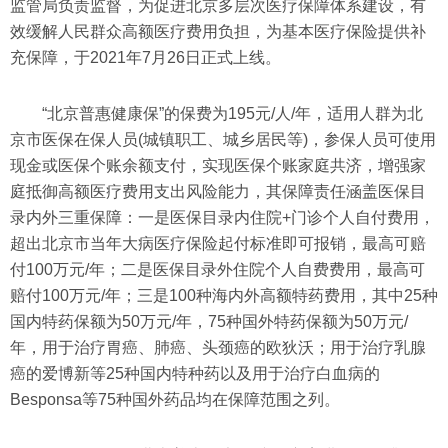
监管局负责监督，为促进北京多层次医疗保障体系建设，有
效缓解人民群众高额医疗费用负担，为基本医疗保险提供补
充保障，于2021年7月26日正式上线。
“北京普惠健康保”的保费为195元/人/年，适用人群为北
京市医保在保人员(城镇职工、城乡居民等)，参保人员可使用
现金或医保个账余额支付，实现医保个账家庭共济，增强家
庭抵御高额医疗费用支出风险能力，其保障责任涵盖医保目
录内外三重保障：一是医保目录内住院+门诊个人自付费用，
超出北京市当年大病医疗保险起付标准即可报销，最高可赔
付100万元/年；二是医保目录外住院个人自费费用，最高可
赔付100万元/年；三是100种海内外高额特药费用，其中25种
国内特药保额为50万元/年，75种国外特药保额为50万元/
年，用于治疗胃癌、肺癌、头颈癌的欧狄沃；用于治疗乳腺
癌的爱博新等25种国内特种药以及用于治疗白血病的
Besponsa等75种国外药品均在保障范围之列。