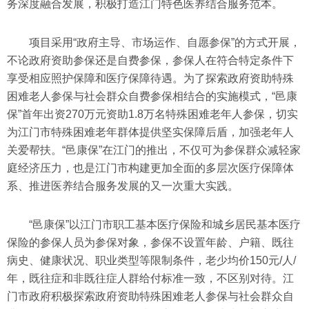
务深度融合发展，积极打造江门特色医养结合服务范本。
项目采用“政府主导、市场运作、自愿参保”的方式开展，
不论政府资助参保还是自费参保，参保人在符合特定条件下
享受相应照护保障和医疗保障待遇。为了探索政府资助特殊
困难老人参保与社会群众自费参保相结合的实施模式，“邑康
保”首年出资270万元资助1.8万名特殊困难老年人参保，切实
为江门市特殊困难老年群体提供坚实保障后盾，加强老年人
关爱帮扶。“邑康保”在江门的推出，不仅可为参保群众减轻家
庭经济压力，也是江门市构建更加全面的多层次医疗保障体
系、推进医养结合服务发展的又一次重大实践。
“邑康保”以江门市职工基本医疗保险和城乡居民基本医疗
保险的参保人员为参保对象，参保不设置年龄、户籍、既往
病史、健康状况、职业类型等限制条件，老少均价150元/人/
年，既往症和非既往症人群给付标准一致，不区别对待。江
门市政府积极探索政府资助特殊困难老人参保与社会群众自