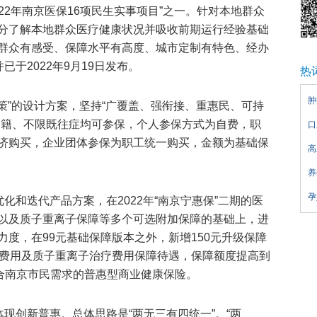
022年南京医保16项民生实事项目”之一。针对本地群众
分了解本地群众医疗健康状况并吸收前期运行经验基础
群众有感受、保障水平有高度、城市定制有特色、经办
已于2022年9月19日发布。
热
肿
一策”的设计方案，坚持“广覆盖、强衔接、重惠民、可持
户籍、不限既往症均可参保，个人参保方式为自费，职
口
济购买，企业团体参保为职工统一购买，金额为基础保
高
养
孕
化和迭代产品方案，在2022年“南京宁惠保”二期的医
以及质子重离子保障等多个可选附加保障的基础上，进
度，在99元基础保障版本之外，新增150元升级保障
品费用及质子重离子治疗费用保障待遇，保障额度提高到
符合南京市民需求的普惠型商业健康保险。
体现创新普惠。总体思路是“两无三有四统一”。“两