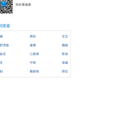
轻松看健康
词搜索
瘤
两性
宝宝
腔溃疡
健康
癫痫
血压
心脏病
医保
生
中医
保健
妇
糖尿病
癌症