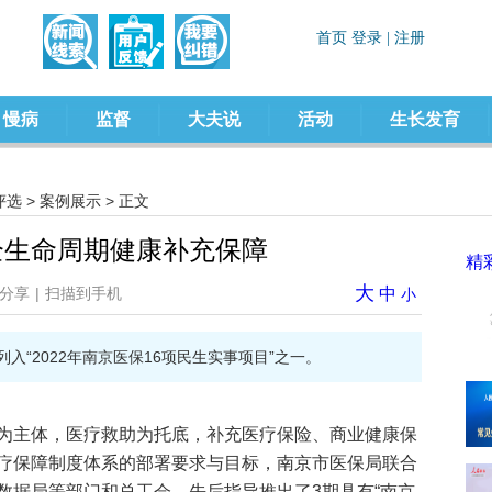
慢病
监督
大夫说
活动
生长发育
评选
>
案例展示
> 正文
全生命周期健康补充保障
精
大
分享
|
扫描到手机
中
小
列入“2022年南京医保16项民生实事项目”之一。
为主体，医疗救助为托底，补充医疗保险、商业健康保
疗保障制度体系的部署要求与目标，南京市医保局联合
数据局等部门和总工会，先后指导推出了3期具有“南京