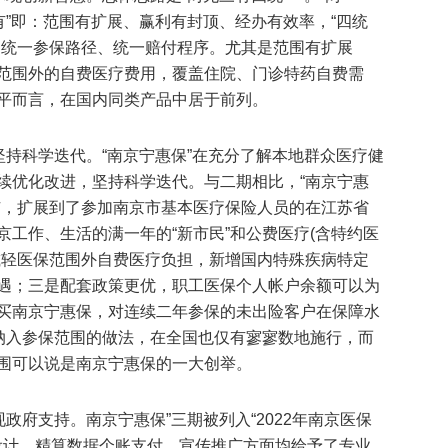
有”即：范围有扩展、赢利有封顶、经办有效率，“四统
、统一参保路径、统一赔付程序。尤其是范围有扩展
范围外的自费医疗费用，覆盖住院、门诊特药自费需
平而言，在国内同类产品中居于前列。
坚持科学迭代。“南京宁惠保”在充分了解本地群众医疗健
续优化改进，坚持科学迭代。与二期相比，“南京宁惠
广，扩展到了参加南京市基本医疗保险人员的在江苏省
工作、生活的满一年的“新市民”和公费医疗(含特约医
减轻医保范围外自费医疗负担，新增国内特殊疾病特定
遇；三是配套政策更优，职工医保个人帐户余额可以为
买南京宁惠保，对连续二年参保的未出险客户在保障水
”纳入参保范围的做法，在全国也仅有寥寥数地施行，而
围可以说是南京宁惠保的一大创举。
政府支持。南京宁惠保”三期被列入“2022年南京医保
品设计、精算数据个账支付、宣传推广方面均给予了专业