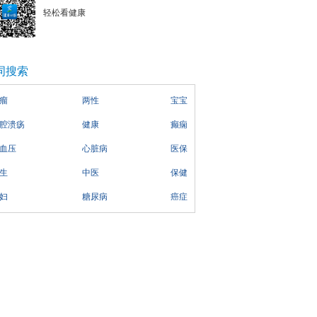
轻松看健康
词搜索
瘤
两性
宝宝
腔溃疡
健康
癫痫
血压
心脏病
医保
生
中医
保健
妇
糖尿病
癌症