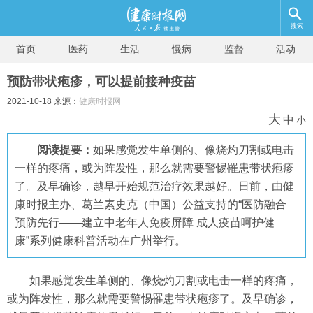
搜索
首页
医药
生活
慢病
监督
活动
预防带状疱疹，可以提前接种疫苗
2021-10-18 来源：
健康时报网
大
中
小
阅读提要：
​如果感觉发生单侧的、像烧灼刀割或电击
一样的疼痛，或为阵发性，那么就需要警惕罹患带状疱疹
了。及早确诊，越早开始规范治疗效果越好。日前，由健
康时报主办、葛兰素史克（中国）公益支持的“医防融合
预防先行——建立中老年人免疫屏障 成人疫苗呵护健
康”系列健康科普活动在广州举行。
如果感觉发生单侧的、像烧灼刀割或电击一样的疼痛，
或为阵发性，那么就需要警惕罹患带状疱疹了。及早确诊，