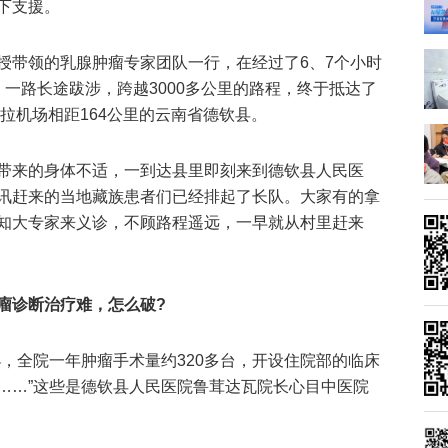
下支援。
授带领的乳腺肿瘤专家团队一行，在经过了6、7个小时
一路长途跋涉，跨越3000多公里的路程，终于抵达了
里拉机场相距164公里的云南省德钦县。
带来的身体不适，一到达县里即刻来到德钦县人民医
讯赶来的当地藏族患者们已经排起了长队。大家有的拿
知大专家来义诊，不顾路程遥远，一早就从村里赶来
瘤诊断治疗难，怎么破?
，全院一年肿瘤手术量约320多台，开设住院部的临床
……”这些是德钦县人民医院鲁茸达瓦院长心目中医院