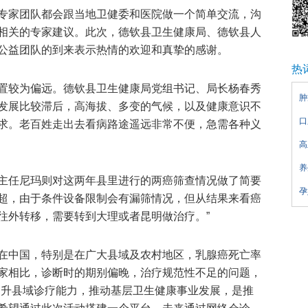
专家团队都会跟当地卫健委和医院做一个简单交流，沟
相关的专家建议。此次，德钦县卫生健康局、德钦县人
公益团队的到来表示热情的欢迎和真挚的感谢。
热
置较为偏远。德钦县卫生健康局党组书记、局长杨春秀
肿
发展比较滞后，高海拔、多变的气候，以及健康意识不
口
求。老百姓走出去看病路途遥远非常不便，急需各种义
高
养
主任尼玛则对这两年县里进行的两癌筛查情况做了简要
孕
B超，由于条件设备限制会有漏筛情况，但从结果来看癌
往外转移，需要转到大理或者昆明做治疗。”
在中国，特别是在广大县域及农村地区，乳腺癌死亡率
家相比，诊断时的期别偏晚，治疗规范性不足的问题，
提升县域诊疗能力，推动基层卫生健康事业发展，是推