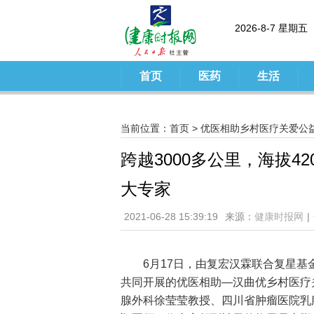
2026-8-7 星期五
首页
医药
生活
当前位置：
首页
>
优医相助乡村医疗关爱公
跨越3000多公里，海拔4
大专家
2021-06-28 15:39:19
来源：
健康时报网
|
6月17日，由复宏汉霖联合复星
共同开展的优医相助—汉曲优乡村医疗
腺外科徐莹莹教授、四川省肿瘤医院乳