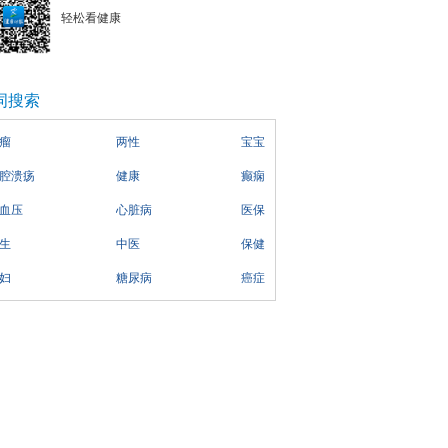
轻松看健康
词搜索
瘤
两性
宝宝
腔溃疡
健康
癫痫
血压
心脏病
医保
生
中医
保健
妇
糖尿病
癌症