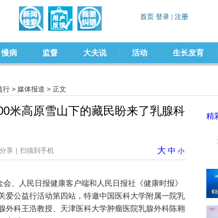
慢病
监督
大夫说
活动
生长发育
益行
>
媒体报道
> 正文
200米高原雪山下的藏民盼来了乳腺科
精
大
分享
|
扫描到手机
中
小
基金会、人民日报健康客户端和人民日报社《健康时报》
关爱公益行活动第四站，特邀中国医科大学附属一院乳
腺外科王浩教授、天津医科大学肿瘤医院乳腺外科陈翱