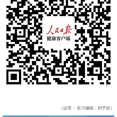
（运营： 实习编辑：刘予欣）