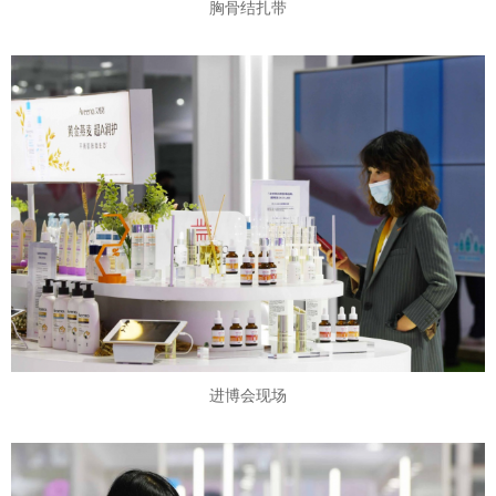
胸骨结扎带
进博会现场