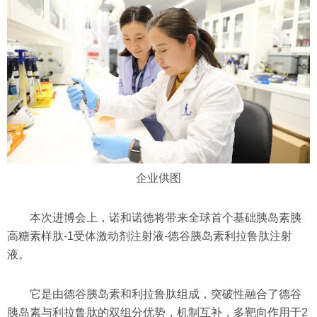
企业供图
本次进博会上，诺和诺德将带来全球首个基础胰岛素胰
高糖素样肽-1受体激动剂注射液-德谷胰岛素利拉鲁肽注射
液。
它是由德谷胰岛素和利拉鲁肽组成，突破性融合了德谷
胰岛素与利拉鲁肽的双组分优势，机制互补，多靶向作用于2