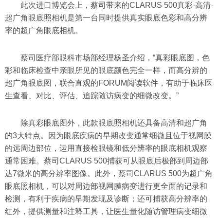
此次进口博览会上，蔡司带来的CLARUS 500真彩·高清·
超广角眼底照相机是第一台同时提供真实眼底色彩和高分辨
率的超广角眼底相机。
蔡司医疗部眼科市场部经理杨圣介绍，“真彩眼底图，色
彩和临床检查中亲眼所见的眼底颜色完全一样，而高分辨的
超广角眼底图，联合直观的FORUM阅读软件，有助于临床医
生查看、对比、评估、追踪随访病变的细微改变。”
除真彩眼底图外，此款眼底照相机还具备高清和超广角
的3大特点。因为眼底疾病的早期改变通常细微且位于视网膜
的远周边部位，运用直接检眼镜和低分辨率的眼底相机观察
通常困难。蔡司CLARUS 500捕获可从眼底后极部到周边部
达7微米的高分辨率图像。此外，蔡司CLARUS 500为超广角
眼底照相机，可以对周边部视网膜病变进行更全面的记录和
检测，有利于疾病的早期发现及诊断；还可捕获高分辨率的
红外，提供测量和注释工具，让医生量化随访管理病变细微