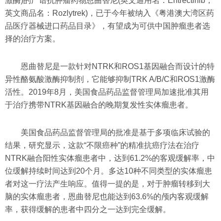
激酶)的广谱抗肿瘤药物恩曲替尼(英文通用名：Entrectinib，
英文商品名：Rozlytrek)，已于今年被纳入《粤港澳大湾区药
品医疗器械进口药品目录》，有望成为可供中国肿瘤患者选
择的治疗方案。
恩曲替尼是一款针对NTRK和ROS1基因融合而设计的特
异性酪氨酸激酶抑制剂，它能够抑制TRK A/B/C和ROS1激酶
活性。2019年8月，美国食品药品监督管理局加速批准其用
于治疗携带NTRK基因融合的晚期复发性实体瘤患者。
美国食品药品监督管理局的批准是基于多项临床试验的
结果，研究显示，这款“不限癌种”的精准抗癌疗法在治疗
NTRK融合阳性实体瘤患者中，达到61.2%的客观缓解率，中
位缓解持续时间达到20个月。多达10种不同类型的实体瘤患
者对这一疗法产生响应。值得一提的是，对于肿瘤转移到大
脑的实体瘤患者，恩曲替尼也能达到63.6%的颅内客观缓解
率，获得缓解的患者中四分之一达到完全缓解。