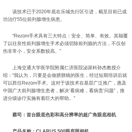
该技术已于2020年底在乐城先行区引进，截至目前已成
功治疗55位前列腺增生病患。
“Rezūm手术具有三大特点：安全、简单、有效。其颠覆
了以往良性前列腺增生手术必须切除前列腺的方法，不仅创
伤非常小，安全系数较高。”
上海交通大学医学院附属仁济医院泌尿科孙杰教授介
绍：“我认为，只要是会做膀胱镜的医生，经过短期培训后就
可以胜任Rezūm手术。这对于该技术在基层广泛推广，惠及
中国广大前列腺增生患者，解决‘看病难，看病贵’问题”，推
进分级诊疗实施有着巨大的帮助。”
蔡司：首台眼底色彩和高分辨率的超广角眼底相机
产品名称：CLARUS 500眼底照相机