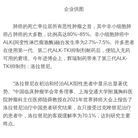
企业供图
肺癌的死亡率位居所有恶性肿瘤之首，其中非小细胞肺
癌占肺癌的大多数，比例高达80%~85%。非小细胞肺癌中
ALK(间变性淋巴瘤激酶)融合发生率为2.7%~7.5%。许多患者
在使用第一代、第二代ALK-TKI抑制剂耐药后，便陷入无药
可用的窘境。今年进博会上，辉瑞制药带来了第三代ALK-
TKI抑制剂：洛拉替尼。
“洛拉替尼在初治和经治ALK阳性患者中显示出显著优
势。”中国临床肿瘤学会常务理事、上海交通大学附属胸科医
院肿瘤科主任医师陆舜教授在2021年世界肺癌大会上报告了
洛拉替尼治疗中国患者研究结果，在只接受过克唑替尼治疗
的患者中，洛拉替尼的客观缓解率为70.1%，达到研究主要
终点。