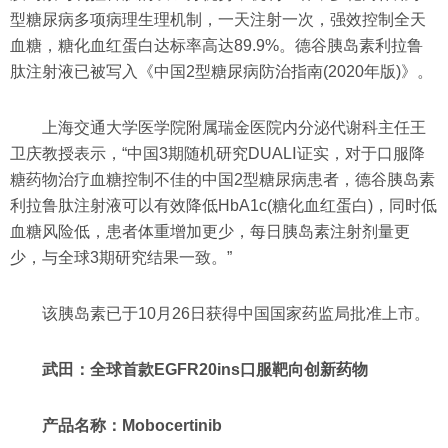
型糖尿病多项病理生理机制，一天注射一次，强效控制全天
血糖，糖化血红蛋白达标率高达89.9%。德谷胰岛素利拉鲁
肽注射液已被写入《中国2型糖尿病防治指南(2020年版)》。
上海交通大学医学院附属瑞金医院内分泌代谢科主任王
卫庆教授表示，“中国3期随机研究DUALⅠ证实，对于口服降
糖药物治疗血糖控制不佳的中国2型糖尿病患者，德谷胰岛素
利拉鲁肽注射液可以有效降低HbA1c(糖化血红蛋白)，同时低
血糖风险低，患者体重增加更少，每日胰岛素注射剂量更
少，与全球3期研究结果一致。”
该胰岛素已于10月26日获得中国国家药监局批准上市。
武田：全球首款EGFR20ins口服靶向创新药物
产品名称：Mobocertinib