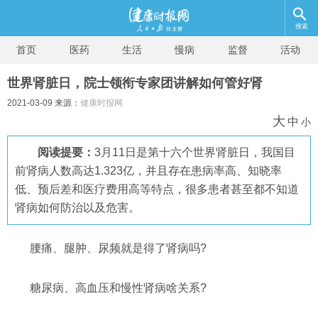
搜索
首页
医药
生活
慢病
监督
活动
世界肾脏日，院士领衔专家团讲解如何管好肾
2021-03-09 来源：
健康时报网
大
中
小
阅读提要：
3月11日是第十六个世界肾脏日，我国目
前肾病人数高达1.323亿，并且存在患病率高、知晓率
低、预后差和医疗费用高等特点，很多患者甚至都不知道
肾病如何防治以及危害。
腰痛、腿肿、尿频就是得了肾病吗?
糖尿病、高血压和慢性肾病啥关系?